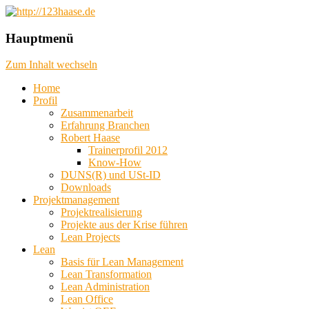
das machbare machen, das mögliche
http://123haase.de
Hauptmenü
planen, das unmögliche denken
Zum Inhalt wechseln
Home
Profil
Zusammenarbeit
Erfahrung Branchen
Robert Haase
Trainerprofil 2012
Know-How
DUNS(R) und USt-ID
Downloads
Projektmanagement
Projektrealisierung
Projekte aus der Krise führen
Lean Projects
Lean
Basis für Lean Management
Lean Transformation
Lean Administration
Lean Office