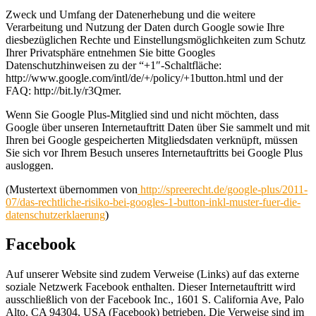
Zweck und Umfang der Datenerhebung und die weitere
Verarbeitung und Nutzung der Daten durch Google sowie Ihre
diesbezüglichen Rechte und Einstellungsmöglichkeiten zum Schutz
Ihrer Privatsphäre entnehmen Sie bitte Googles
Datenschutzhinweisen zu der “+1″-Schaltfläche:
http://www.google.com/intl/de/+/policy/+1button.html und der
FAQ: http://bit.ly/r3Qmer.
Wenn Sie Google Plus-Mitglied sind und nicht möchten, dass
Google über unseren Internetauftritt Daten über Sie sammelt und mit
Ihren bei Google gespeicherten Mitgliedsdaten verknüpft, müssen
Sie sich vor Ihrem Besuch unseres Internetauftritts bei Google Plus
ausloggen.
(Mustertext übernommen von
http://spreerecht.de/google-plus/2011-
07/das-rechtliche-risiko-bei-googles-1-button-inkl-muster-fuer-die-
datenschutzerklaerung
)
Facebook
Auf unserer Website sind zudem Verweise (Links) auf das externe
soziale Netzwerk Facebook enthalten. Dieser Internetauftritt wird
ausschließlich von der Facebook Inc., 1601 S. California Ave, Palo
Alto, CA 94304, USA (Facebook) betrieben. Die Verweise sind im