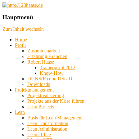
das machbare machen, das mögliche
http://123haase.de
Hauptmenü
planen, das unmögliche denken
Zum Inhalt wechseln
Home
Profil
Zusammenarbeit
Erfahrung Branchen
Robert Haase
Trainerprofil 2012
Know-How
DUNS(R) und USt-ID
Downloads
Projektmanagement
Projektrealisierung
Projekte aus der Krise führen
Lean Projects
Lean
Basis für Lean Management
Lean Transformation
Lean Administration
Lean Office