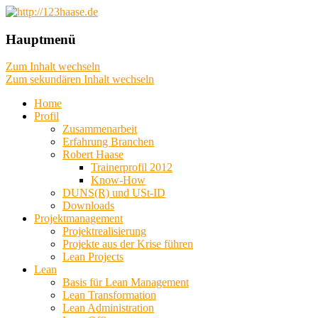
das machbare machen, das mögliche
http://123haase.de
Hauptmenü
planen, das unmögliche denken
Zum Inhalt wechseln
Zum sekundären Inhalt wechseln
Home
Profil
Zusammenarbeit
Erfahrung Branchen
Robert Haase
Trainerprofil 2012
Know-How
DUNS(R) und USt-ID
Downloads
Projektmanagement
Projektrealisierung
Projekte aus der Krise führen
Lean Projects
Lean
Basis für Lean Management
Lean Transformation
Lean Administration