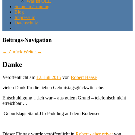
Was ist OEE
Seminare/Training
Blog
Impressum
Datenschutz
|
Beitrags-Navigation
←
Zurück
Weiter
→
Danke
Veröffentlicht am
12. Juli 2015
von
Robert Haase
vielen Dank für die lieben Geburtstagsglückwünsche.
Entschuldigung …ich war – aus gutem Grund – telefonisch nicht
erreichbar …
Geburtstags Stand-Up Paddling auf dem Bodensee
Dieser Eintrag wurde veröffentlicht in
Robert - eher privat
von