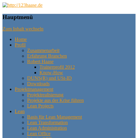
das machbare machen, das mögliche
http://123haase.de
Hauptmenü
planen, das unmögliche denken
Zum Inhalt wechseln
Home
Profil
Zusammenarbeit
Erfahrung Branchen
Robert Haase
Trainerprofil 2012
Know-How
DUNS(R) und USt-ID
Downloads
Projektmanagement
Projektrealisierung
Projekte aus der Krise führen
Lean Projects
Lean
Basis für Lean Management
Lean Transformation
Lean Administration
Lean Office