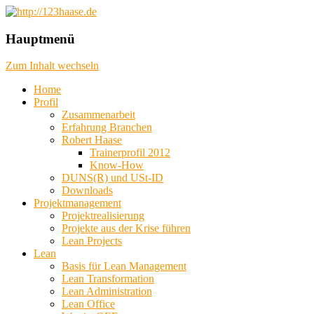
das machbare machen, das mögliche plane
http://123haase.de
Hauptmenü
Zum Inhalt wechseln
Home
Profil
Zusammenarbeit
Erfahrung Branchen
Robert Haase
Trainerprofil 2012
Know-How
DUNS(R) und USt-ID
Downloads
Projektmanagement
Projektrealisierung
Projekte aus der Krise führen
Lean Projects
Lean
Basis für Lean Management
Lean Transformation
Lean Administration
Lean Office