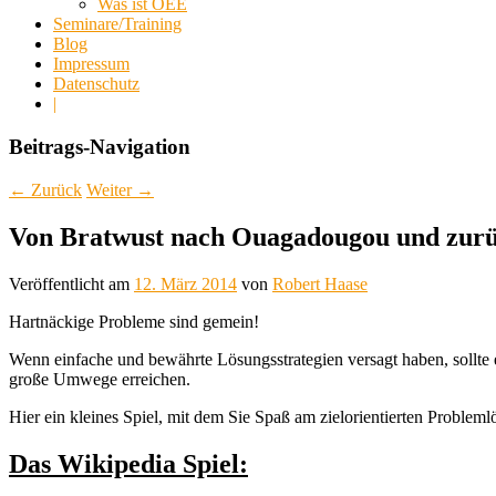
Was ist OEE
Seminare/Training
Blog
Impressum
Datenschutz
|
Beitrags-Navigation
←
Zurück
Weiter
→
Von Bratwust nach Ouagadougou und zur
Veröffentlicht am
12. März 2014
von
Robert Haase
Hartnäckige Probleme sind gemein!
Wenn einfache und bewährte Lösungsstrategien versagt haben, sollte
große Umwege erreichen.
Hier ein kleines Spiel, mit dem Sie Spaß am zielorientierten Problem
Das Wikipedia Spiel: