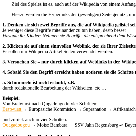
Ziel des Spieles ist es, auch auf der Wikipedia von einem Anfan
Hierzu werden die Hyperlinks der (jeweiligen) Seite genutzt, um 
1. Denken sie sich zwei Begriffe aus, die auf Wikipedia gelistet se
Je weniger diese Begriffe miteinander zu tun haben, desto besser
Variante für Kinder
: Nehmen sie Begriffe, die entsprechend dem Wissen 
2. Klicken sie auf einen sinnvollen Weblink, der sie Ihrer Zielseit
Es sollen nur Wikipedia Artikel Seiten verwendet werden.
3. Versuchen Sie – nur durch klicken auf Weblinks in der Wikiped
4. Sobald Sie den Begriff erreicht haben notieren sie die Schri
5. Schummeln ist nicht erlaubt, z.B.
durch redaktionelle Bearbeitung der Wikiseiten, etc …
Beispiel:
Von Bratwurst nach Qugadougo in vier Schritten
:
Bratwurst
→ Europäsiche Kommision → Supranation → Afrikanisc
und zurück auch in vier Schritten:
Ouagadougou
→ Moise Bambara → SSV Jahn Regensburg -> Bayern -