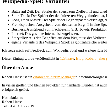
Wikipedia-Spiel: Varianten
Battle auf Zeit: Der Spieler der zuerst zum Zielbegriff und wie
Short Track: Der Spieler der den kürzesten Weg gefunden hat,
Long Track Master: Der Spieler der Begriffspaare vorschlägt, di
Fremdsprachen: Ausgehend vom deutschen Begriff in eine Spr
Business: Ausgehend vom Fachbegriff (z.B. Toyota-Produktions
Internet: Das gesamte Internet ist zugelassen.
Storyteller: Aus den Begriffen auf dem Weg muss der Verlierer
eigene Variante fr das Wikipedia Spiel: es gibt zahlreiche wei
Ich freue mich auf Feedback zum Wikipedia Spiel und weitere gute Id
Dieser Eintrag wurde veröffentlicht in
123haase
,
Blog
,
Robert - eher 
Über den Autor
Robert Haase ist ein
erfahrener Interim Manager
für technisch-organsa
In vielen großen und kleinen Projekten für namhafte Kunden hat auc
erfolgreich gelöst.
Kontaktdaten:
Robert Haase
Tel: 0176 311 22 019