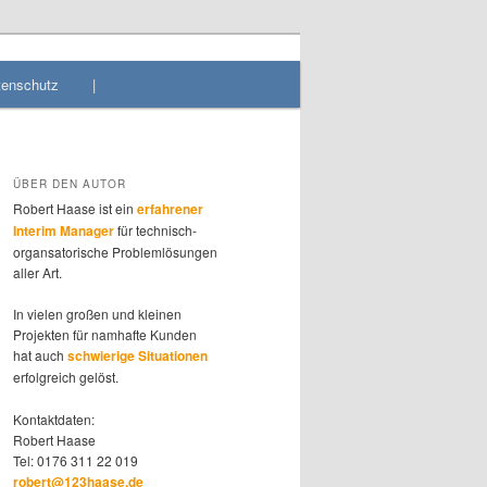
tenschutz
|
ÜBER DEN AUTOR
Robert Haase ist ein
erfahrener
Interim Manager
für technisch-
organsatorische Problemlösungen
aller Art.
In vielen großen und kleinen
Projekten für namhafte Kunden
hat auch
schwierige Situationen
erfolgreich gelöst.
Kontaktdaten:
Robert Haase
Tel: 0176 311 22 019
robert@123haase.de