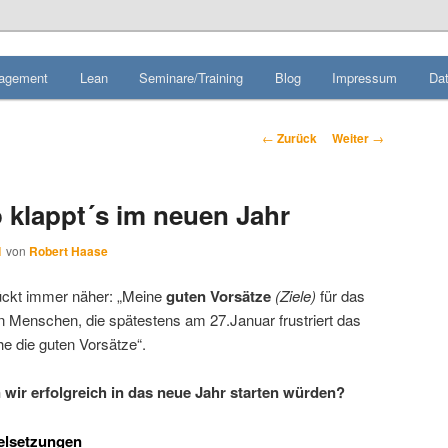
liche planen, das unmögliche denken
nagement
Lean
Seminare/Training
Blog
Impressum
Da
se.de
Beitrags-
←
Zurück
Weiter
→
Navigation
o klappt´s im neuen Jahr
1
von
Robert Haase
ückt immer näher: „Meine
guten Vorsätze
(Ziele)
für das
en Menschen, die spätestens am 27.Januar frustriert das
he die guten Vorsätze“.
 wir erfolgreich in das neue Jahr starten würden?
ielsetzungen