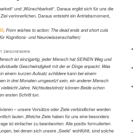
arkeit“ und „Wünschbarkeit“. Daraus ergibt sich für uns die
in Ziel verinnerlichen. Daraus entsteht ein Antriebsmoment,
85
, From wishes to action: The dead ends and short cuts
 für Kognitions- und Neurowissenschaften)
RT ZWISCHENDRIN
ensch ist einzigartig, jeder Mensch hat SEINEN Weg und
ndividuelle Geschwindigkeit mit der er Dinge anpackt. Was
r in einem kurzen Aufsatz schildere kann bei einem
n in drei Monaten umgesetzt sein, ein anderer Mensch
 vielleicht Jahre. Nichtsdestotrotz können Beide schon
en ersten Schritt tun.
vieren – unsere Vorsätze oder Ziele verbindlicher werden
ntlich lauten „Welche Ziele haben für uns eine besonders
age ist einfacher zu beantworten: Alle positiv formulierten
ngen, bei denen sich unsere „Seele“ wohlfühlt, sind solche