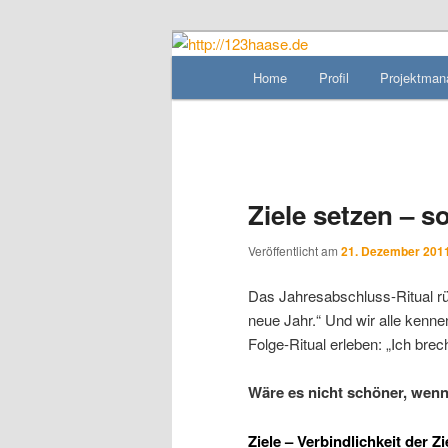
das machbare machen, das mög
Hauptmenü
Home
Profil
Projektma
Zum
http://123haa
Inhalt
wechseln
Ziele setzen – s
Veröffentlicht am
21. Dezember 201
Das Jahresabschluss-Ritual r
neue Jahr.“ Und wir alle kenn
Folge-Ritual erleben: „Ich brec
Wäre es nicht schöner, wenn
Ziele – Verbindlichkeit der Z