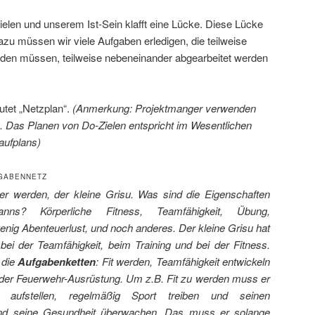
ielen und unserem Ist-Sein klafft eine Lücke. Diese Lücke
azu müssen wir viele Aufgaben erledigen, die teilweise
rden müssen, teilweise nebeneinander abgearbeitet werden
autet „Netzplan“.
(Anmerkung: Projektmanger verwenden
. Das Planen von Do-Zielen entspricht im Wesentlichen
aufplans)
FGABENNETZ
er werden, der kleine Grisu. Was sind die Eigenschaften
nns? Körperliche Fitness, Teamfähigkeit, Übung,
wenig Abenteuerlust, und noch anderes. Der kleine Grisu hat
ei der Teamfähigkeit, beim Training und bei der Fitness.
 die
Aufgabenketten
: Fit werden, Teamfähigkeit entwickeln
der Feuerwehr-Ausrüstung. Um z.B. Fit zu werden muss er
an aufstellen, regelmäßig Sport treiben und seinen
t und seine Gesundheit überwachen. Das muss er solange