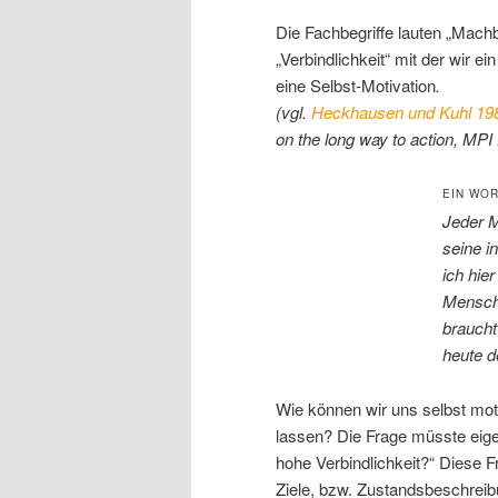
Die Fachbegriffe lauten „Machb
„Verbindlichkeit“ mit der wir e
eine Selbst-Motivation
.
(vgl.
Heckhausen und Kuhl 19
on the long way to action, MPI
EIN WO
Jeder M
seine i
ich hie
Mensche
braucht
heute d
Wie können wir uns selbst moti
lassen? Die Frage müsste eige
hohe Verbindlichkeit?“ Diese Fr
Ziele, bzw. Zustandsbeschreibu