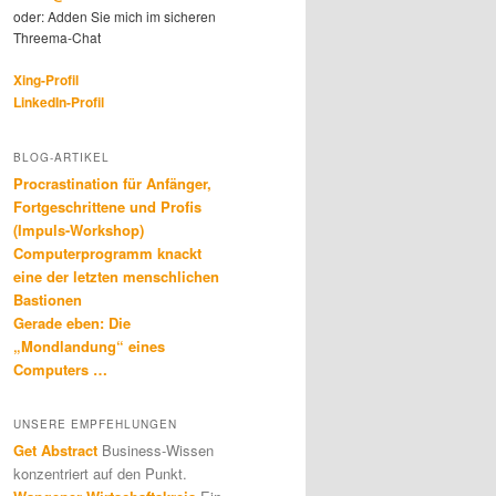
oder: Adden Sie mich im sicheren
Threema-Chat
Xing-Profil
LinkedIn-Profil
BLOG-ARTIKEL
Procrastination für Anfänger,
Fortgeschrittene und Profis
(Impuls-Workshop)
Computerprogramm knackt
eine der letzten menschlichen
Bastionen
Gerade eben: Die
„Mondlandung“ eines
Computers …
UNSERE EMPFEHLUNGEN
Get Abstract
Business-Wissen
konzentriert auf den Punkt.