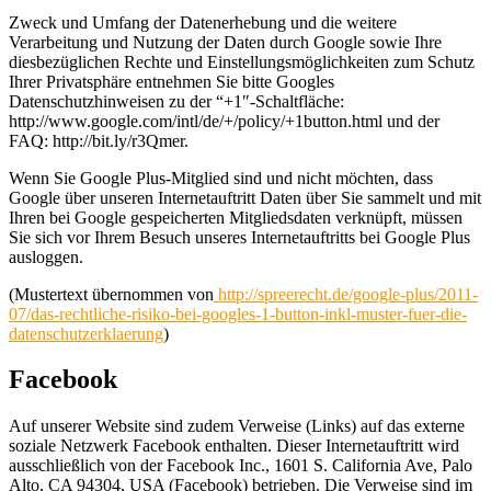
Zweck und Umfang der Datenerhebung und die weitere
Verarbeitung und Nutzung der Daten durch Google sowie Ihre
diesbezüglichen Rechte und Einstellungsmöglichkeiten zum Schutz
Ihrer Privatsphäre entnehmen Sie bitte Googles
Datenschutzhinweisen zu der “+1″-Schaltfläche:
http://www.google.com/intl/de/+/policy/+1button.html und der
FAQ: http://bit.ly/r3Qmer.
Wenn Sie Google Plus-Mitglied sind und nicht möchten, dass
Google über unseren Internetauftritt Daten über Sie sammelt und mit
Ihren bei Google gespeicherten Mitgliedsdaten verknüpft, müssen
Sie sich vor Ihrem Besuch unseres Internetauftritts bei Google Plus
ausloggen.
(Mustertext übernommen von
http://spreerecht.de/google-plus/2011-
07/das-rechtliche-risiko-bei-googles-1-button-inkl-muster-fuer-die-
datenschutzerklaerung
)
Facebook
Auf unserer Website sind zudem Verweise (Links) auf das externe
soziale Netzwerk Facebook enthalten. Dieser Internetauftritt wird
ausschließlich von der Facebook Inc., 1601 S. California Ave, Palo
Alto, CA 94304, USA (Facebook) betrieben. Die Verweise sind im