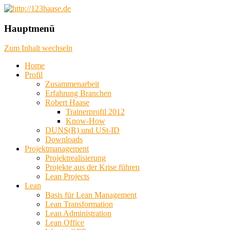
das machbare machen, das mögliche
http://123haase.de
Hauptmenü
planen, das unmögliche denken
Zum Inhalt wechseln
Home
Profil
Zusammenarbeit
Erfahrung Branchen
Robert Haase
Trainerprofil 2012
Know-How
DUNS(R) und USt-ID
Downloads
Projektmanagement
Projektrealisierung
Projekte aus der Krise führen
Lean Projects
Lean
Basis für Lean Management
Lean Transformation
Lean Administration
Lean Office