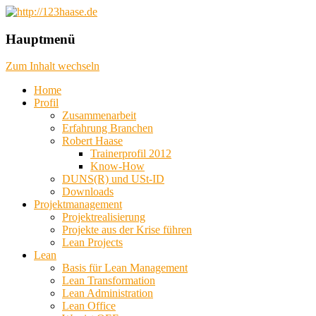
das machbare machen, das mögliche
http://123haase.de
Hauptmenü
planen, das unmögliche denken
Zum Inhalt wechseln
Home
Profil
Zusammenarbeit
Erfahrung Branchen
Robert Haase
Trainerprofil 2012
Know-How
DUNS(R) und USt-ID
Downloads
Projektmanagement
Projektrealisierung
Projekte aus der Krise führen
Lean Projects
Lean
Basis für Lean Management
Lean Transformation
Lean Administration
Lean Office