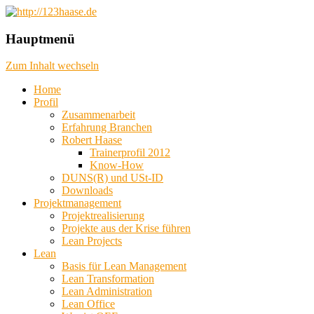
das machbare machen, das mögliche
http://123haase.de
Hauptmenü
planen, das unmögliche denken
Zum Inhalt wechseln
Home
Profil
Zusammenarbeit
Erfahrung Branchen
Robert Haase
Trainerprofil 2012
Know-How
DUNS(R) und USt-ID
Downloads
Projektmanagement
Projektrealisierung
Projekte aus der Krise führen
Lean Projects
Lean
Basis für Lean Management
Lean Transformation
Lean Administration
Lean Office