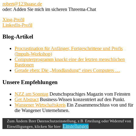
robert@123haase.de
oder: Adden Sie mich im sicheren Threema-Chat
Xing-Profil
LinkedIn-Profil
Blog-Artikel
Procrastination für Anfänger, Fortgeschrittene und Profis
(Impuls-Workshop)
Computerprogramm knackt eine der letzten menschlichen
Bastionen
Gerade eben: Die „Mondlandung“ eines Computers …
Unsere Empfehlungen
NZZ am Sonntag
Deutschsprachiges Magazin vom Feinsten
Get Abstract
Business-Wissen konzentriert auf den Punkt.
Wangener Wirtschaftskreis
Ein Zusammenschluss von und für
die Wangener Unternehmen.
Zum Ändern Ihrer Datenschutzeinstellung, z.B. Erteilung oder Widerruf von
Einstellungen
Einwilligungen, klicken Sie hier: