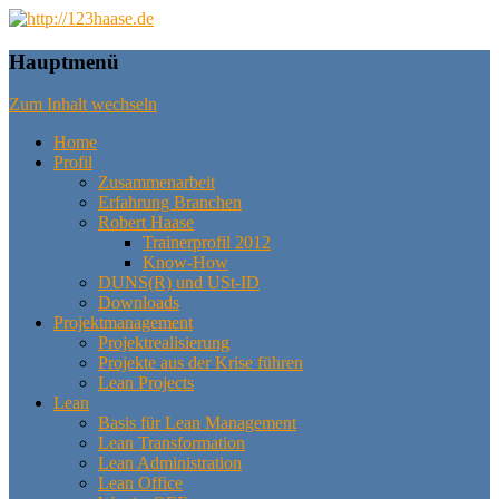
das machbare machen, das mögliche
http://123haase.de
Hauptmenü
planen, das unmögliche denken
Zum Inhalt wechseln
Home
Profil
Zusammenarbeit
Erfahrung Branchen
Robert Haase
Trainerprofil 2012
Know-How
DUNS(R) und USt-ID
Downloads
Projektmanagement
Projektrealisierung
Projekte aus der Krise führen
Lean Projects
Lean
Basis für Lean Management
Lean Transformation
Lean Administration
Lean Office