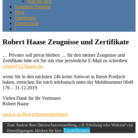
Was ist OEE
Seminare/Training
Blog
Impressum
Datenschutz
|
Robert Haase Zeugnisse und Zertifikate
… Privates soll privat bleiben … für den meiner Zeugnisse und
Zertifikate bitte ich Sie mir eine persönliche E-Mail zu schreiben
robert@123haase.de
.
wenn Sie in den nächsten 24h keine Antwort in Ihrem Postfach
haben, erreichen Sie mich telefonisch unter der Mobilnummer 0049
176 – 31.12.2019.
Vielen Dank für Ihr Vertrauen
Robert Haase
zurück zu Bewerbungsunterlagen
Zum Ändern Ihrer Datenschutzeinstellung, z.B. Erteilung oder Widerruf von
Einstellungen
Einwilligungen, klicken Sie hier: