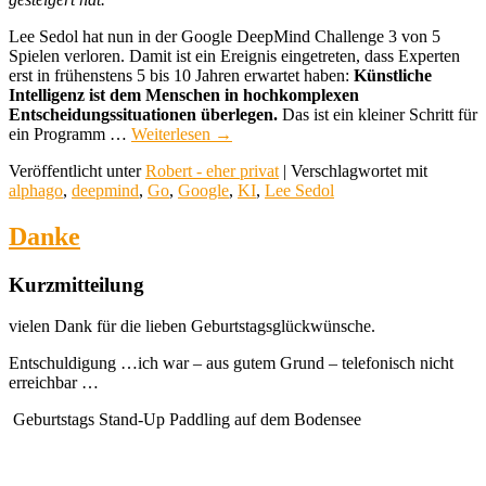
Lee Sedol hat nun in der Google DeepMind Challenge 3 von 5
Spielen verloren. Damit ist ein Ereignis eingetreten, dass Experten
erst in frühenstens 5 bis 10 Jahren erwartet haben:
Künstliche
Intelligenz ist dem Menschen in hochkomplexen
Entscheidungssituationen überlegen.
Das ist ein kleiner Schritt für
ein Programm …
Weiterlesen
→
Veröffentlicht unter
Robert - eher privat
|
Verschlagwortet mit
alphago
,
deepmind
,
Go
,
Google
,
KI
,
Lee Sedol
Danke
Kurzmitteilung
vielen Dank für die lieben Geburtstagsglückwünsche.
Entschuldigung …ich war – aus gutem Grund – telefonisch nicht
erreichbar …
Geburtstags Stand-Up Paddling auf dem Bodensee