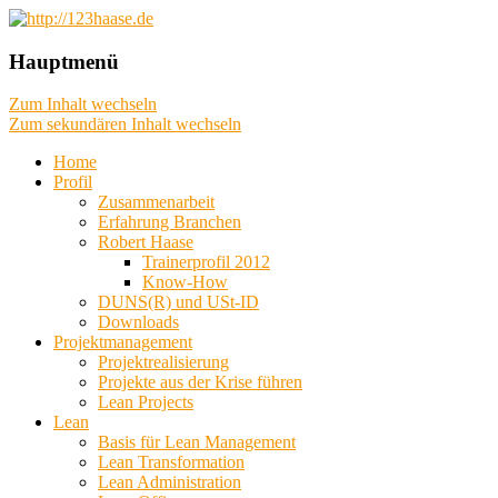
das machbare machen, das mögliche
http://123haase.de
Hauptmenü
planen, das unmögliche denken
Zum Inhalt wechseln
Zum sekundären Inhalt wechseln
Home
Profil
Zusammenarbeit
Erfahrung Branchen
Robert Haase
Trainerprofil 2012
Know-How
DUNS(R) und USt-ID
Downloads
Projektmanagement
Projektrealisierung
Projekte aus der Krise führen
Lean Projects
Lean
Basis für Lean Management
Lean Transformation
Lean Administration