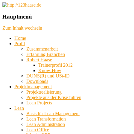
das machbare machen, das mögliche
http://123haase.de
Hauptmenü
planen, das unmögliche denken
Zum Inhalt wechseln
Home
Profil
Zusammenarbeit
Erfahrung Branchen
Robert Haase
Trainerprofil 2012
Know-How
DUNS(R) und USt-ID
Downloads
Projektmanagement
Projektrealisierung
Projekte aus der Krise führen
Lean Projects
Lean
Basis für Lean Management
Lean Transformation
Lean Administration
Lean Office